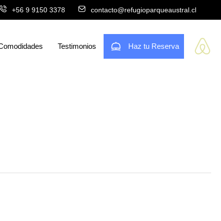
+56 9 9150 3378
contacto@refugioparqueaustral.cl
Comodidades
Testimonios
Haz tu Reserva